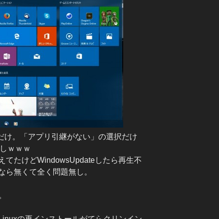
レーヤだけ。「アプリ引継がない」の選択だけ
いしｗｗｗ
たけどWindowsUpdateしたら再生不
なら無くて全く問題無し。
。
inuxの再インストールがてらクリンイン