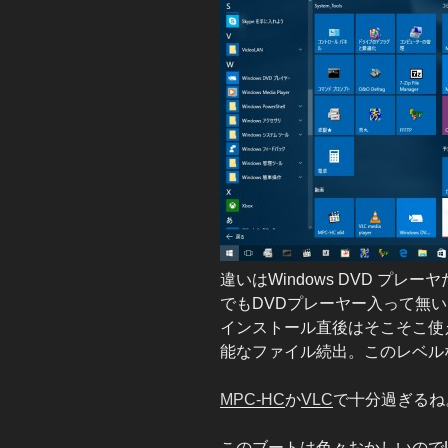
違いはWindows DVD プ
でもDVDプレーヤー入って無
インストール直後はそこそこ使えて
能なファイル続出。このレベル
MPC-HC
か
VLC
で十分過ぎるね
このブートは色々おかしいのでL