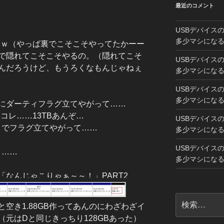
最近のコメント
。
USBデバイス
多少マシにな
ｗｗｗ（やっぱ裏でこそこそやってたかーー
で隠れてこそこそやるの。（隠れてこそ
USBデバイス
んだろうけど、もうろくなもんじゃねぇ
多少マシにな
USBデバイス
多少マシにな
にダーティフラグ立てやがって……
コレ……13TBあんぞ…
USBデバイス
ンまでフラグ立てやがって……
多少マシにな
USBデバイス
？……
多少マシにな
なんじゃこりゃぁ～～！」PART2
検
空き1.88GB作ってあんのにわざわざイ
索:
元はDと同じきっちり128GBあった）