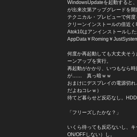
WindowsUpdateを起動
が出来次第アップグレードを開
テクニカル・プレビューで何度
クリーンインストールの倍近く
Atok10はアンインストールし
AppData￥Roming￥JustS
何度か再起動しても大丈夫そう
ーンアップを実行。
再起動がかかり、いつもなら時
が…… 真っ暗ｗｗ
おまけにデスプレイの電源切れ
だよねコレｗ）
待てど暮らせど反応なし。HD
「フリーズしたかな？」
いくら待っても反応ないし、キー
ON/OFFしない）し。