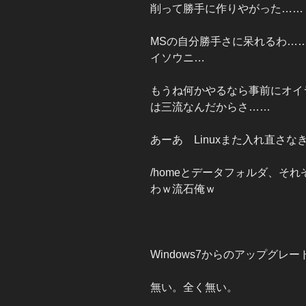
削って勝手に作りやがった……
MSの自分勝手さに呆れるわ…
イソウニ…
もうね何かやるなら事前にオイ
は三流なんだからさ……
あーあ Linuxまた入れ直さな
/homeとデータフォルダ、そ
わｗ流石俺ｗ
Windows7からのアップグレ
無い。全く無い。