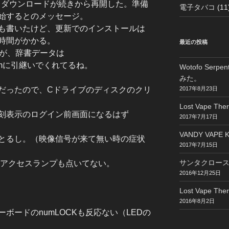
すると、ダウンロードが続きから再開した。準備
電子タバコ
(11
始するとのメッセージ。
も書いたけど、更新でのインストールは
時間がかかる。
最近の投稿
たが、辞書データは
ystemに引継いでくれてるね。
Wotofo Ser
みた。
2017年8月23日
だったので、Cドライブのディスクのクリ
Lost Vape The
刻表示のログイン前画面になるはず
2017年7月17日
VANDY VAPE K
とるし。（映像信号が来て無い時の症状
2017年7月15日
サンタクロー
Dアクセスランプも点いてない。
2016年12月25日
Lost Vape The
2016年8月2日
ボードのnumLOCKも反応ない（LEDの