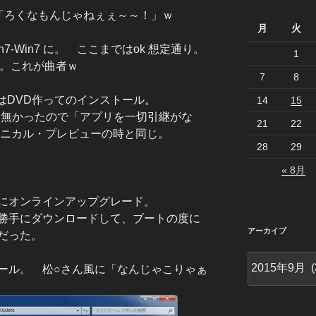
「ろくなもんじゃねぇぇ～～！」ｗ
月
火
0-Win7-Win7 に。 ここまではok 想定通り。
1
0 に。これが曲者ｗ
7
8
ドはDVD作ってのインストール。
14
15
て無かったので「アプリを一切引継がな
21
22
クニカル・プレビューの時と同じ。
28
29
« 8月
にオンラインアップグレード。
勝手にダウンロードして、ブートの度に
アーカイブ
だった。
ア
ール。 松○さん風に「なんじゃこりゃぁ
ー
カ
イ