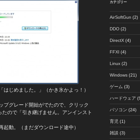
ブ
カテゴリー
AirSoftGun
(2)
DDO
(2)
DirectX
(4)
FFXI
(4)
Linux
(2)
Windows
(21)
ゲーム
(3)
ド「はじめました。」（かき氷かよっ！）
ハードウェア
(
ップグレード開始がでたので、クリック
パソコン
(24)
だったので「引き継げません。アンインスト
育児
(1)
再起動。（まだダウンロード途中）
雑談
(3)