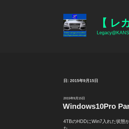
コ
ン
テ
【 レ
ン
ツ
Legacy@KANSAI
へ
ス
キ
ッ
プ
日:
2015年9月15日
投
2015年9月15日
稿
Windows10Pro Par
日:
4TBのHDDにWin7入れた状態
た。