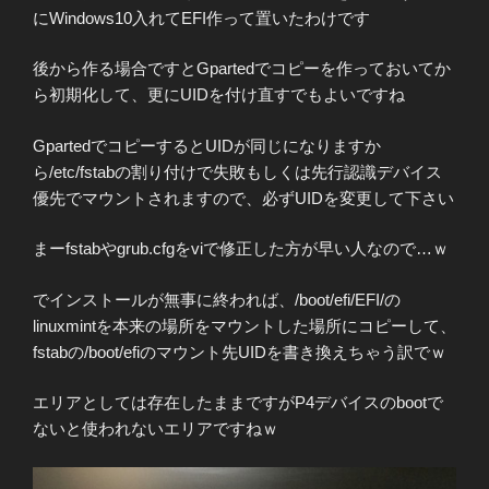
にWindows10入れてEFI作って置いたわけです
後から作る場合ですとGpartedでコピーを作っておいてか
ら初期化して、更にUIDを付け直すでもよいですね
GpartedでコピーするとUIDが同じになりますか
ら/etc/fstabの割り付けで失敗もしくは先行認識デバイス
優先でマウントされますので、必ずUIDを変更して下さい
まーfstabやgrub.cfgをviで修正した方が早い人なので…ｗ
でインストールが無事に終われば、/boot/efi/EFI/の
linuxmintを本来の場所をマウントした場所にコピーして、
fstabの/boot/efiのマウント先UIDを書き換えちゃう訳でｗ
エリアとしては存在したままですがP4デバイスのbootで
ないと使われないエリアですねｗ