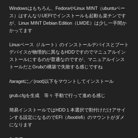
Windowsはもちろん、FedoraやLinux MINT（ubuntuベー
ス）はすんなりUEFIでインストールも起動も楽チンです
が、Linux MINT Debian Edition（LMDE）は少し一手間か
かってます
Linuxベース（/ ルート）のインストールデバイスとブート
デバイスが物理的に異なるHDDですのでマニュアルイン
ストールにするのが普通なのですが、マニュアルインス
トールだとGrubの構築で失敗する感じですね
/taragetに／(root)以下をマウントしてインストール
grub.cfgを生成 等々 手動で行って進める感じ
簡易インストールではHDD１本選択で割付けだけアサイ
ンする設定になるのでEFI（/boot/efi）のマウントがダメ
になります