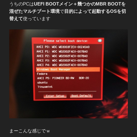
うちのPCは
UEFI BOOTメイン＋幾つかのMBR BOOTを
混ぜたマルチブート環境
で
目的によって起動するOSを切
替えて
使っています
まーこんな感じでｗ