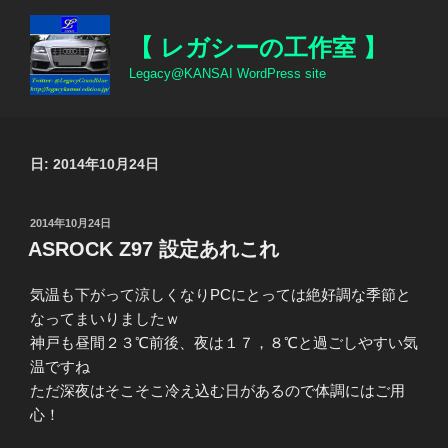
コ
ン
【 レガシーの工作室 】
テ
Legacy@KANSAI WordPress site
ン
ツ
へ
ス
日:
2014年10月24日
キ
ッ
投
2014年10月24日
プ
稿
ASROCK Z97 設定あれこれ
日:
気温も下がって涼しくなりPCにとっては絶好調な季節と
なってまいりましたｗ
神戸も昼間２３℃前後、夜は１７，８℃と過ごしやすい気
温ですね
ただ深夜はそこそこ冷え込む日があるので体調にはご用
心！