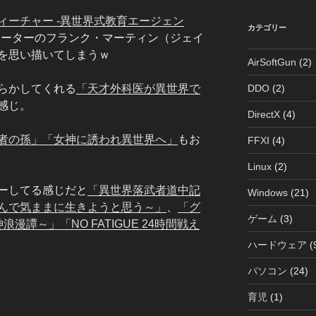
イ
ィーチャー -異世界式教育エージェン
ブ
カテゴリー
ポーターのフランク・マーティン（ジェイ
を思い描いてしまうｗ
AirSoftGun
(2)
DDO
(2)
らかしてくれる
「天才外科医が異世界で
感じ。
DirectX
(4)
者の孫」
「女神に誘われ異世界へ」
もお
FFXI
(4)
Linux
(2)
ーしてる感じだと
「異世界落武者道中記
Windows
(21)
んで気ままに生きようと思う～」
、
「グ
ゲーム
(3)
神浪漫譚～」
「NO FATIGUE 24時間戦え
ハードウェア
(
パソコン
(24)
育児
(1)