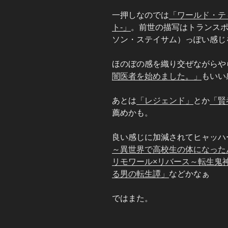
一押しなのでは
「ワールド・テ
ト-」
。前世の描写はトランス
ソン・ステイサム）っぽい感じ
ほのぼの感を織り交ぜながらや
闇医者を始めました。」
もいい
あとは
「レジェンド」
とか
「賢
薦めかも。
良い感じに加減されてヒャッハ
～異世界で高校生の体になった
リモワール×リバース～転生鬼
る男の転生譚」
などかなぁ
ではまた。