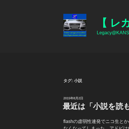
コ
ン
テ
【 レ
ン
ツ
Legacy@KANSAI
へ
ス
キ
ッ
プ
タグ:
小説
投
2015年8月2日
稿
最近は「小説を読
日:
flashの虚弱性連発でニコ生とかのf
なくなってしまった。アドビはい