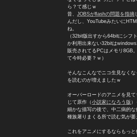
ら？て感じｗ
昔、
JOBSがflashの問題を指摘
んだし、YouTubeみたいにH
ね。
（32bit版出すから64bitに
か利用出来ない32bitはwind
販売されてるPCはメモリ8GB
て今時必要？ｗ）
そんなこんなでニコ生見なくな
を読むのが増えましたｗ
オーバーロードのアニメを見て
じて原作（
小説家になろう版
）
細かな描写の後で、中二病的な
種族屠りまくる所で読む気が萎
これをアニメにするならもっと