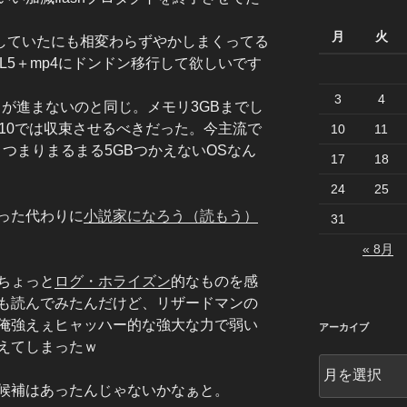
月
火
していたにも相変わらずやかしまくってる
TML5＋mp4にドンドン移行して欲しいです
3
4
シフトが進まないのと同じ。メモリ3GBまでし
ows10では収束させるべきだった。今主流で
10
11
。つまりまるまる5GBつかえないOSなん
17
18
24
25
った代わりに
小説家になろう（読もう）
31
« 8月
ちょっと
ログ・ホライズン
的なものを感
も読んでみたんだけど、リザードマンの
俺強えぇヒャッハー的な強大な力で弱い
アーカイブ
えてしまったｗ
ア
ー
候補はあったんじゃないかなぁと。
カ