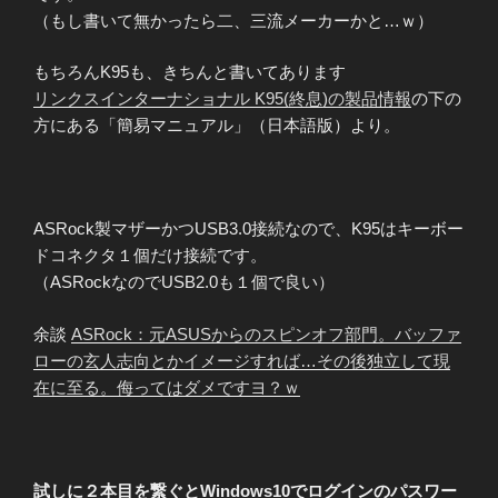
（もし書いて無かったら二、三流メーカーかと…ｗ）
もちろんK95も、きちんと書いてあります
リンクスインターナショナル K95(終息)の製品情報
の下の
方にある「簡易マニュアル」（日本語版）より。
ASRock製マザーかつUSB3.0接続なので、K95はキーボー
ドコネクタ１個だけ接続です。
（ASRockなのでUSB2.0も１個で良い）
余談
ASRock：元ASUSからのスピンオフ部門。バッファ
ローの玄人志向とかイメージすれば…その後独立して現
在に至る。侮ってはダメですヨ？ｗ
試しに２本目を繋ぐとWindows10でログインのパスワー