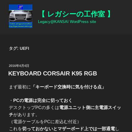
コ
ン
【 レガシーの工作室 】
テ
Legacy@KANSAI WordPress site
ン
ツ
へ
ス
タグ:
UEFI
キ
ッ
投
2016年4月4日
プ
稿
KEYBOARD CORSAIR K95 RGB
日:
まず最初に
「キーボード交換時に気を付ける点」
・
PCの電源は完全に切っておく
デスクトップPCの多くは
電源ユニット側に主電源スイッ
チ
があります。
（電源ケーブルをPCに差込む付近）
これを
切っておかないとマザーボード上では一部通電
し