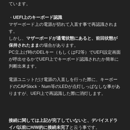
ています。
・
UEFI上のキーボード認識
マザーボード上の電源が切れて入直す事で再認識されま
す。
しかし、
マザーボードが通電状態にあると、前回状態が
保持されたまま
の場合があります。
PC立上げ時のDELキー（もしくはF2等）でUEFI設定画面
が呼出せるかでUEFI上でキーボード認識されたか簡単に
判断出来ます。
電源ユニットだけ電源の入直しを行った際に、キーボー
ドのCAPSlock・Num等のLEDが点灯しっぱなしな事があ
りますが、UEFI上で再認識した際に消灯します。
接続に関しては上記が完了していないと、デバイスドラ
イバ以前にH/W的に接続未完了
と云う事です。