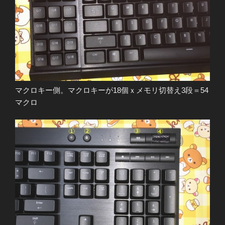
マクロキー側。マクロキーが18個ｘメモリ切替え3段＝54
マクロ