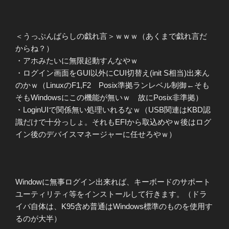
＜うっぷんばらしの戯れ言＞ｗｗｗ（あくまで戯れ言だ
からね？）
・アホみたいに無限起動すんなやｗ
・ログイン画面をGUI以外にCUI切替え(init S相当)出来ん
のかｗ（LinuxのF1,F2 Posix準拠ランレベル制御←そも
そもWindowsにこの機能が無いｗ 故にPosix非準拠）
・LoginUIで関係無い処理いれるなｗ（USB関連はKBD認
識だけで十分っしょ。それもEFIから取込めやｗ後はログ
イン後のデバイスマネージャーに任せろやｗ）
Windowに無事ログイン出来れば、キーボードのサポート
ユーティリティ等をインストールして行きます。（ドラ
イバ自体は、K95含め普通はWindows標準のものを使用す
るのが大半）