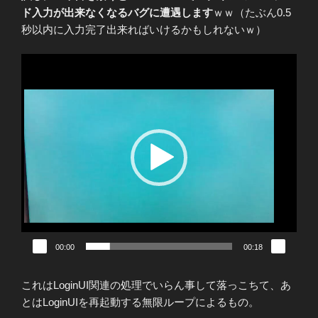
ド入力が出来なくなるバグに遭遇します
ｗｗ（たぶん0.5
秒以内に入力完了出来ればいけるかもしれないｗ）
動
画
プ
レ
ー
ヤ
ー
00:00
00:18
これはLoginUI関連の処理でいらん事して落っこちて、あ
とはLoginUIを再起動する無限ループによるもの。