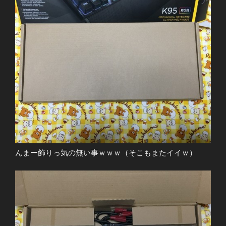
んまー飾りっ気の無い事ｗｗｗ（そこもまたイイｗ）