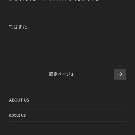
ではまた。
投
次
固定ページ
1
の
稿
ペ
の
ー
ペ
ABOUT US
ジ
ー
ジ
about us
送
り