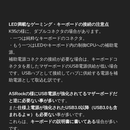
LED満載なゲーミング・キーボードの接続の注意点
K95の様に、ダブルコネクタの場合があります。
・一つは純粋なキーボードのコネクタ。
・もう一つはLEDやキーボード内の制御CPUへの補助電
源。
補助電源コネクタの接続が必要な場合は、キーボードコ
ネクタを差したマザーボードのUSB電源供給が低い場合
です。USBハブとして接続してハブに供給する電源を補
助電源として取込む訳です。
ASRockの様にUSB電源が強化されてるマザーボードだ
と逆に必要ない事が多い
です。
また
仕様上電源が強化されたUSB3.0以降（USB3.0も含
まれるよｗ）も必要ない
事が多いです。
これらは、
キーボードの説明書に書いてある
場合が多い
です。