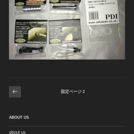
投
前
固定ページ
2
の
稿
ペ
の
ー
ペ
ABOUT US
ジ
ー
ジ
about us