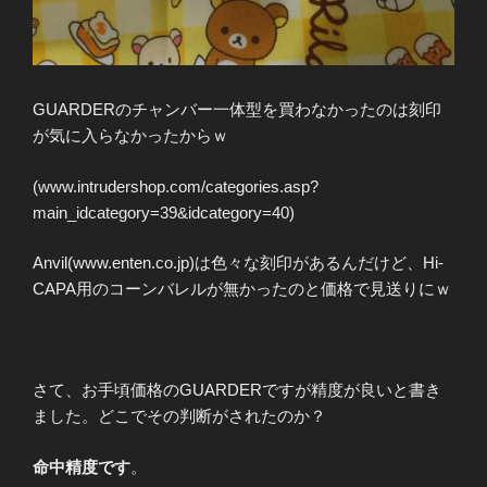
GUARDERのチャンバー一体型を買わなかったのは刻印
が気に入らなかったからｗ
(www.intrudershop.com/categories.asp?
main_idcategory=39&idcategory=40)
Anvil(www.enten.co.jp)は色々な刻印があるんだけど、Hi-
CAPA用のコーンバレルが無かったのと価格で見送りにｗ
さて、お手頃価格のGUARDERですが精度が良いと書き
ました。どこでその判断がされたのか？
命中精度です
。