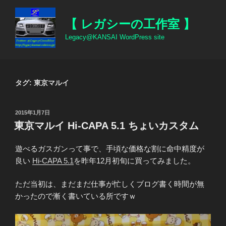
コ
ン
【 レガシーの工作室 】
テ
Legacy@KANSAI WordPress site
ン
ツ
へ
ス
タグ:
東京マルイ
キ
ッ
投
2015年1月7日
プ
稿
東京マルイ Hi-CAPA 5.1 ちょいカスタム
日:
遊べるガスガンって事で、手頃な価格な割に命中精度が
良い
Hi-CAPA 5.1
を昨年12月初旬に買ってみました。
ただ当初は、まだまだ仕事が忙しくブログ書く時間が無
かったので漸く書いている所ですｗ